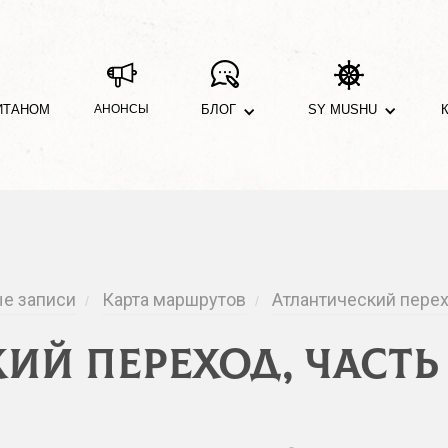
ИТАНОМ
АНОНСЫ
БЛОГ
SY MUSHU
е записи
Карта маршрутов
Атлантический перех
/
/
ий переход, часть