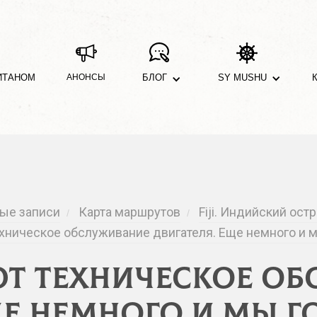
ИТАНОМ
АНОНСЫ
БЛОГ
SY MUSHU
ые записи
Карта маршрутов
Fiji. Индийский ост
/
/
ническое обслуживание двигателя. Еще немного и мы 
т техническое о
е немного и мы гот