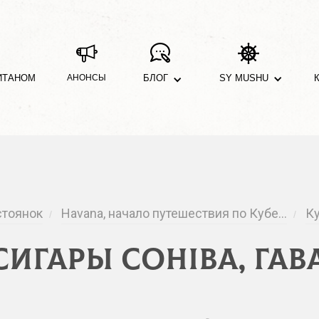
ИТАНОМ
АНОНСЫ
БЛОГ
SY MUSHU
стоянок
Havana, начало путешествия по Кубе…
Ку
/
/
игары Cohiba, Гаван