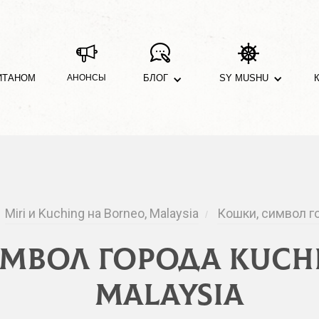
ИТАНОМ
АНОНСЫ
БЛОГ
SY MUSHU
Miri и Kuching на Borneo, Malaysia
Кошки, символ го
/
мвол города Kuchi
Malaysia