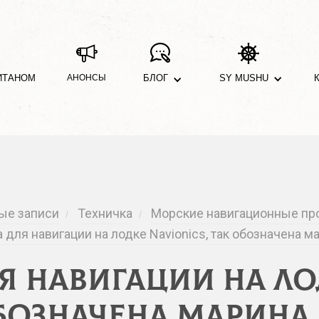
ИТАНОМ
АНОНСЫ
БЛОГ
SY MUSHU
ые записи
Техничка
Морские навигационные про
/
/
 для навигации на лодке Navionics, так обозначена ма
я навигации на лод
бозначена марина 