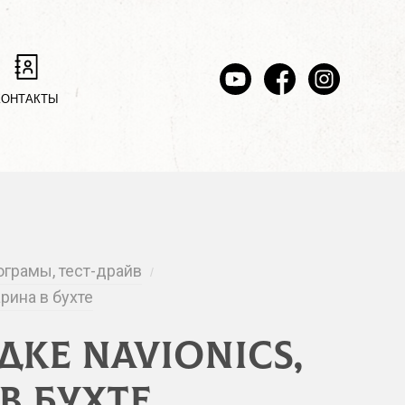
КОНТАКТЫ
грамы, тест-драйв
/
рина в бухте
ке Navionics,
в бухте