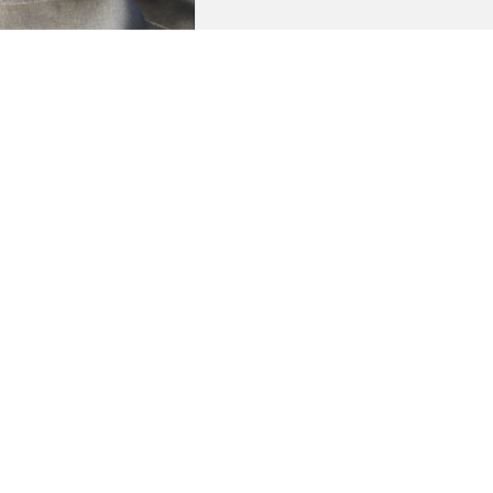
 талии на MUSTO HPX
 комментарий
ail не будет опубликован.
Обязательные поля
й
*