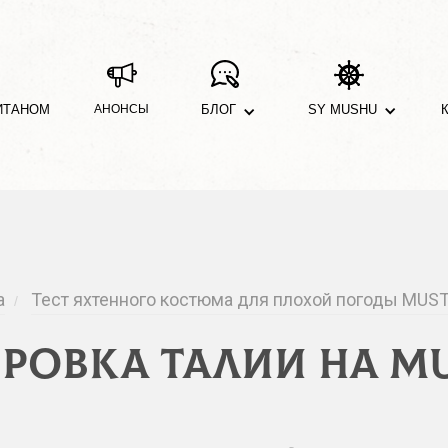
ИТАНОМ
АНОНСЫ
БЛОГ
SY MUSHU
а
Тест яхтенного костюма для плохой погоды MUS
/
ровка талии на M