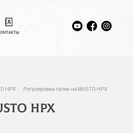
КОНТАКТЫ
TO HPX
Регулировка талии на MUSTO HPX
/
USTO HPX