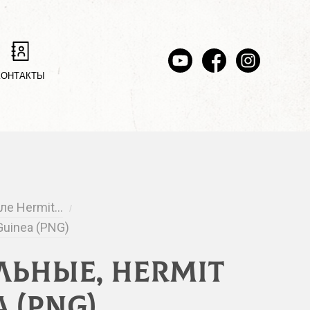
КОНТАКТЫ
лле Hermit…
/
Guinea (PNG)
льные, Hermit
 (PNG)