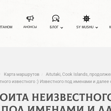
ИТАНОМ
АНОНСЫ
БЛОГ
SY MUSHU
Карта маршрутов
Aitutaki, Cook Islands, продолж
/
/
ого известного :) Известного под именами и далее спи
оита неизвестного
 под именами и дал