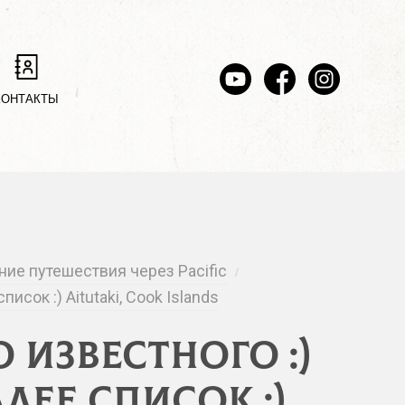
КОНТАКТЫ
ение путешествия через Pacific
/
сок :) Aitutaki, Cook Islands
 известного :)
ее список :)