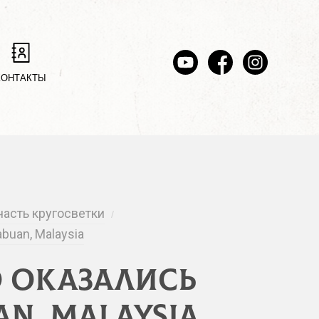
КОНТАКТЫ
часть кругосветки
/
buan, Malaysia
о оказались
an, Malaysia