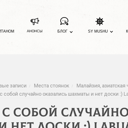
ИТАНОМ
АНОНСЫ
БЛОГ
SY MUSHU
вые записи
Места стоянок
Малайзия, азиатская 
/
/
 с собой случайно оказались шахматы и нет доски :) La
с с собой случайн
нет доски :) Labu