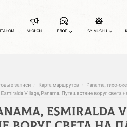
ИТАНОМ
АНОНСЫ
БЛОГ
SY MUSHU
товые записи
Карта маршрутов
Panama, тихо-оке
/
/
a, Esmiralda Village, Panama. Путешествие воруг света
 Panama, Esmiralda 
е воруг света на п