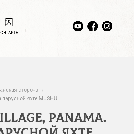
КОНТАКТЫ
анская сторона.
/
 на парусной яхте MUSHU
Village, Panama.
арусной яхте