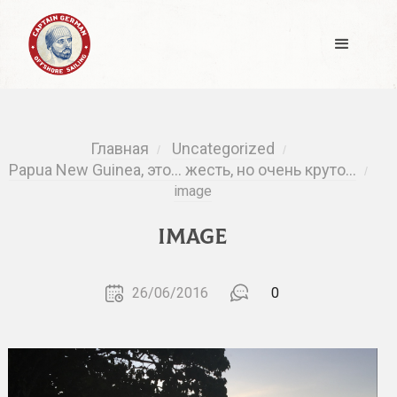
Главная
Uncategorized
/
/
Papua New Guinea, это… жесть, но очень круто…
/
image
image
26/06/2016
0