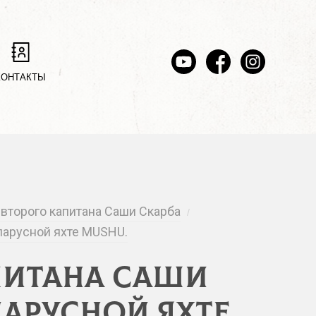
КОНТАКТЫ
 второго капитана Саши Скарба
/
 парусной яхте MUSHU.
питана Саши
парусной яхте