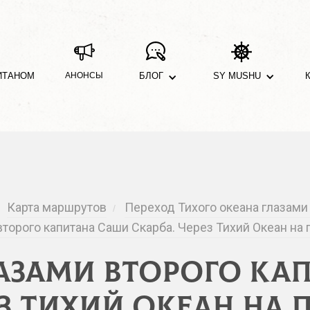
ИТАНОМ
АНОНСЫ
БЛОГ
SY MUSHU
Карта маршрутов
Переход Тихого океана глазами
/
торого капитана Саши Скарба. Через Тихий Океан на
лазами второго ка
ез Тихий Океан на 