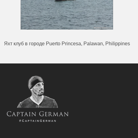
Яхт клуб в городе Puerto Princesa, Palawan, Philippines