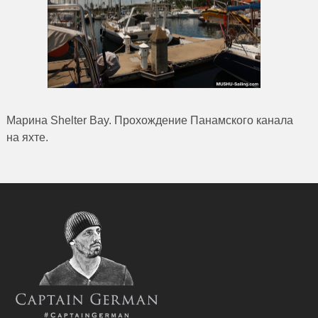
Марина Shelter Bay. Прохождение Панамского канала
на яхте.