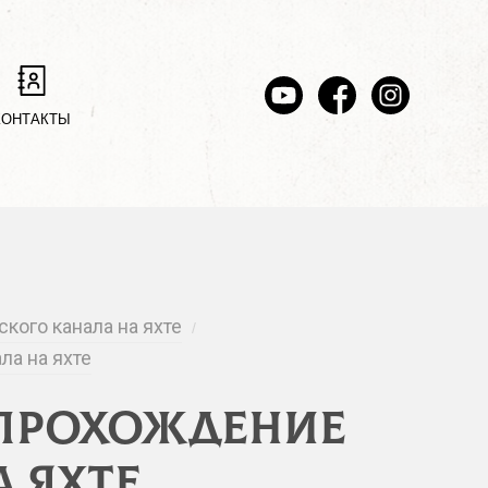
КОНТАКТЫ
ого канала на яхте
/
ла на яхте
 Прохождение
 яхте