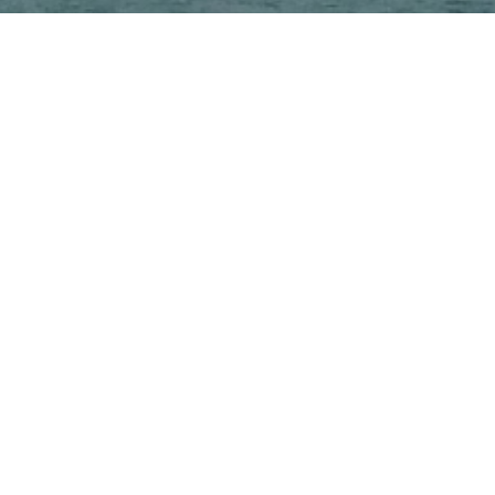
намском канале. Прохождение Панамского кана