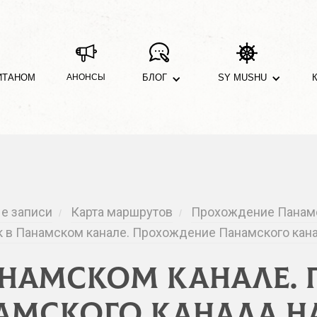
ИТАНОМ
АНОНСЫ
БЛОГ
SY MUSHU
е записи
Карта маршрутов
Прохождение Панамск
/
/
 в Панамском канале. Прохождение Панамского кана
анамском канале.
амского канала на