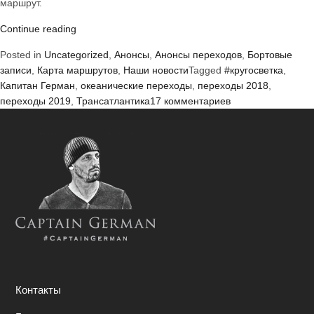
маршрут.
«Наши
Continue reading
планы
Posted in
Uncategorized
,
Анонсы
,
Анонсы переходов
,
Бортовые
на
записи
,
Карта маршрутов
,
Наши новости
Tagged
#кругосветка
,
2018
Капитан Герман
,
океанические переходы
,
переходы 2018
,
и…
к
переходы 2019
,
Трансатлантика
17 комментариев
далее
записи
:)»
Наши
планы
на
2018
и…
далее
:)
Контакты