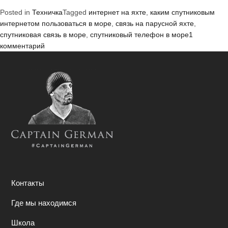
связь
Posted in
Техничка
Tagged
интернет на яхте
,
каким спутниковым
в
интернетом пользоваться в море
,
связь на парусной яхте
,
море»
спутниковая связь в море
,
спутниковый телефон в море
1
к
комментарий
записи
Спутниковая
связь
в
море
Контакты
Где мы находимся
Школа