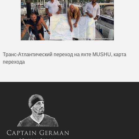
Транс-Атлантический переход на яхте MUSHU, карта
перехода