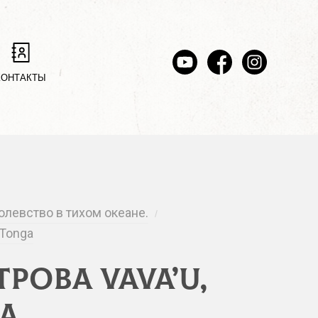
КОНТАКТЫ
ролевство в тихом океане.
/
 Tonga
рова Vava’u,
a