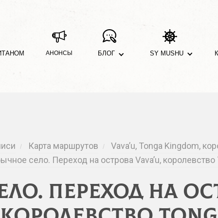
ИТАНОМ
АНОНСЫ
БЛОГ
SY MUSHU
писи
Карта маршрутов
Vava’u, Tonga Kingdom, ко
/
/
ычное село. Переход на острова Vava’u, королевство
ло. Переход на ост
королевство Tong