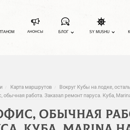
ИТАНОМ
АНОНСЫ
БЛОГ
SY MUSHU
и
Карта маршрутов
Вокруг Кубы на лодке, остал
/
/
 обычная работа. Заказал ремонт паруса. Куба, Marin
фис, обычная рабо
а. Куба, Marina H