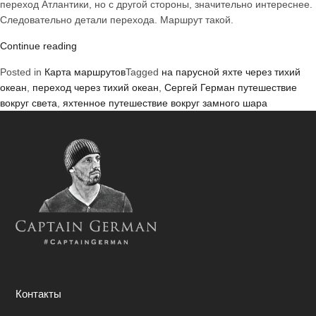
переход Атлантики, но с другой стороны, значительно интереснее.
Следовательно детали перехода. Маршрут такой.
«Переход
Continue reading
Тихого
Posted in
Карта маршрутов
Tagged
на парусной яхте через тихий
океана,
океан
,
переход через тихий океан
,
Сергей Герман путешествие
анонс»
вокруг света
,
яхтенное путешествие вокруг замного шара
Контакты