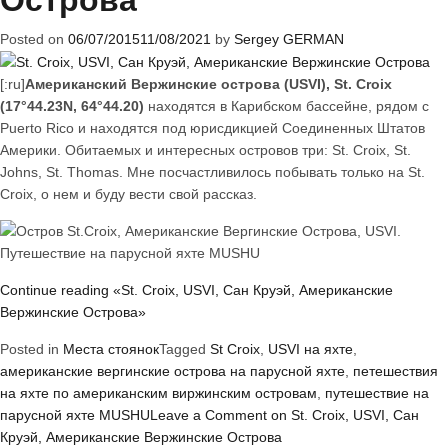
Острова
Posted on
06/07/2015
11/08/2021
by
Sergey GERMAN
[:ru]
Американский Вержинские острова (USVI), St. Croix
(17°44.23N, 64°44.20)
находятся в Карибском бассейне, рядом с
Puerto Rico и находятся под юрисдикцией Соединенных Штатов
Америки. Обитаемых и интересных островов три: St. Croix, St.
Johns, St. Thomas. Мне посчастливилось побывать только на St.
Croix, о нем и буду вести свой рассказ.
Continue reading
«St. Croix, USVI, Сан Круэй, Американские
Вержинские Острова»
Posted in
Места стоянок
Tagged
St Croix
,
USVI на яхте
,
американские вергинские острова на парусной яхте
,
петешествия
на яхте по американским виржинским островам
,
путешествие на
парусной яхте MUSHU
Leave a Comment
on St. Croix, USVI, Сан
Круэй, Американские Вержинские Острова