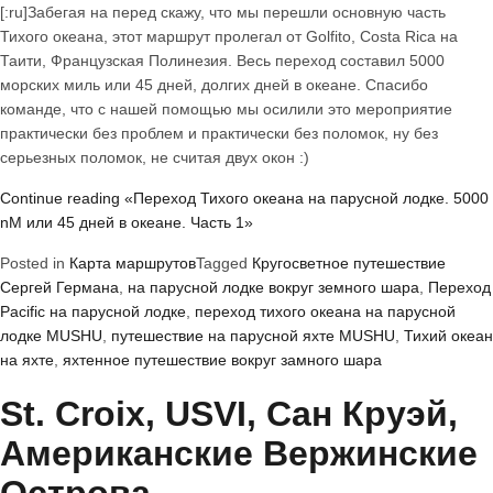
[:ru]Забегая на перед скажу, что мы перешли основную часть
Тихого океана, этот маршрут пролегал от Golfito, Costa Rica на
Таити, Французская Полинезия. Весь переход составил 5000
морских миль или 45 дней, долгих дней в океане. Спасибо
команде, что с нашей помощью мы осилили это мероприятие
практически без проблем и практически без поломок, ну без
серьезных поломок, не считая двух окон :)
Continue reading
«Переход Тихого океана на парусной лодке. 5000
nM или 45 дней в океане. Часть 1»
Posted in
Карта маршрутов
Tagged
Кругосветное путешествие
Сергей Германа
,
на парусной лодке вокруг земного шара
,
Переход
Pacific на парусной лодке
,
переход тихого океана на парусной
лодке MUSHU
,
путешествие на парусной яхте MUSHU
,
Тихий океан
на яхте
,
яхтенное путешествие вокруг замного шара
St. Croix, USVI, Сан Круэй,
Американские Вержинские