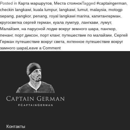
Posted in
Карта маршрутов
,
Места стоянок
Tagged
#captaingerman
,
Сингапура
checkin langkawi
,
kuala lumpur
,
langkawi
,
lumut
,
malaysia
,
motogp
в
sepang
,
pangkor
,
penang
,
royal langkawi marina
,
капитангерман
,
Тайланд.»
кругосветка сергей герман
,
куала лумпур
,
лангкави
,
лумут
,
Малайзия
,
на парусной лодке вокруг земного шара
,
пангкор
,
пенанг
,
порт диксон
,
порт кланг
,
путешествие по малайзии
,
Сергей
Герман путешествие вокруг света
,
яхтенное путешествие вокруг
on
замного шара
Leave a Comment
Малайзия
от
Сингапура
в
Тайланд.
Контакты