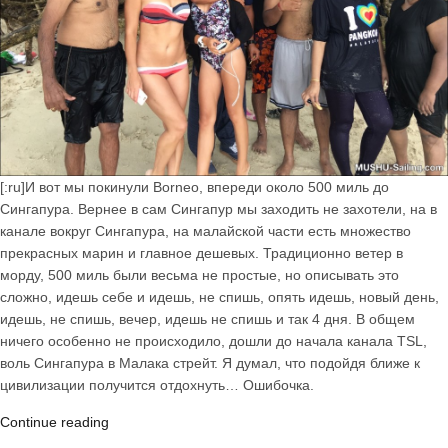
[:ru]И вот мы покинули Borneo, впереди около 500 миль до
Сингапура. Вернее в сам Сингапур мы заходить не захотели, на в
канале вокруг Сингапура, на малайской части есть множество
прекрасных марин и главное дешевых. Традиционно ветер в
морду, 500 миль были весьма не простые, но описывать это
сложно, идешь себе и идешь, не спишь, опять идешь, новый день,
идешь, не спишь, вечер, идешь не спишь и так 4 дня. В общем
ничего особенно не происходило, дошли до начала канала TSL,
воль Сингапура в Малака стрейт. Я думал, что подойдя ближе к
цивилизации получится отдохнуть… Ошибочка.
«Малайзия
Continue reading
от